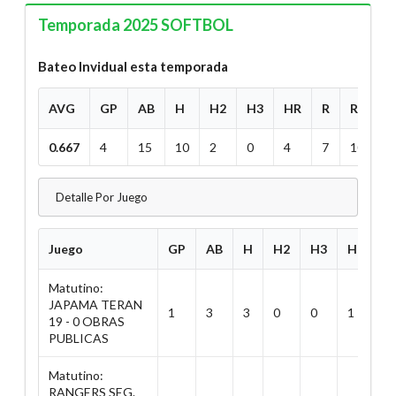
Temporada 2025 SOFTBOL
Bateo Invidual esta temporada
AVG
GP
AB
H
H2
H3
HR
R
RBI
0.667
4
15
10
2
0
4
7
10
Detalle Por Juego
Juego
GP
AB
H
H2
H3
HR
R
Matutino:
JAPAMA TERAN
1
3
3
0
0
1
2
19 - 0 OBRAS
PUBLICAS
Matutino:
RANGERS SEG.