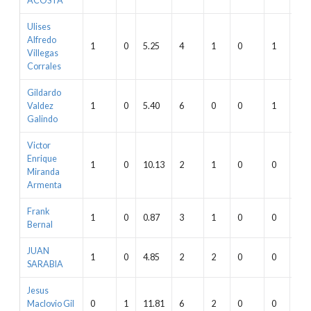
ACOSTA
Ulises
Alfredo
1
0
5.25
4
1
0
1
12.
Villegas
Corrales
Gildardo
Valdez
1
0
5.40
6
0
0
1
13.
Galindo
Victor
Enrique
1
0
10.13
2
1
0
0
5.1
Miranda
Armenta
Frank
1
0
0.87
3
1
0
0
10.
Bernal
JUAN
1
0
4.85
2
2
0
0
13.
SARABIA
Jesus
Maclovio Gil
0
1
11.81
6
2
0
0
16.