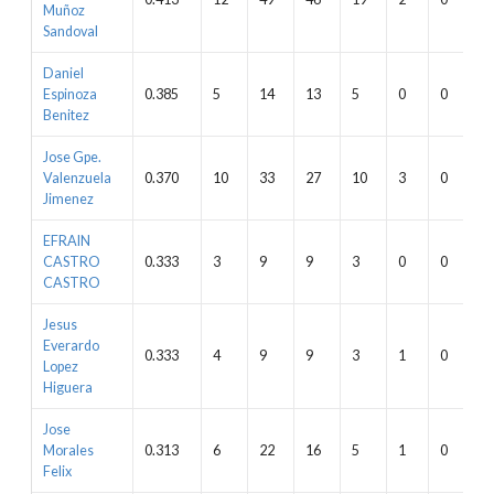
Muñoz
Sandoval
Daniel
Espinoza
0.385
5
14
13
5
0
0
0
Benitez
Jose Gpe.
Valenzuela
0.370
10
33
27
10
3
0
0
Jimenez
EFRAIN
CASTRO
0.333
3
9
9
3
0
0
1
CASTRO
Jesus
Everardo
0.333
4
9
9
3
1
0
0
Lopez
Higuera
Jose
Morales
0.313
6
22
16
5
1
0
0
Felix