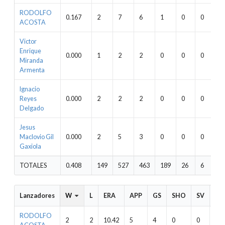
RODOLFO
0.167
2
7
6
1
0
0
0
ACOSTA
Victor
Enrique
0.000
1
2
2
0
0
0
0
Miranda
Armenta
Ignacio
Reyes
0.000
2
2
2
0
0
0
0
Delgado
Jesus
Maclovio Gil
0.000
2
5
3
0
0
0
0
Gaxiola
TOTALES
0.408
149
527
463
189
26
6
2
Lanzadores
W
L
ERA
APP
GS
SHO
SV
IP
RODOLFO
2
2
10.42
5
4
0
0
19.