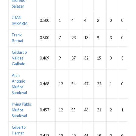
Moreno
Salazar
JUAN
0.500
1
4
4
2
0
0
0
SARABIA
Frank
0.500
7
23
18
9
3
0
0
Bernal
Gildardo
Valdez
0.469
9
37
32
15
0
3
0
Galindo
Alan
Antonio
0.468
12
54
47
22
1
0
3
Muñoz
Sandoval
Irving Pablo
Muñoz
0.457
12
55
46
21
2
1
0
Sandoval
Gilberto
Hernan
0.413
12
49
46
19
2
0
2