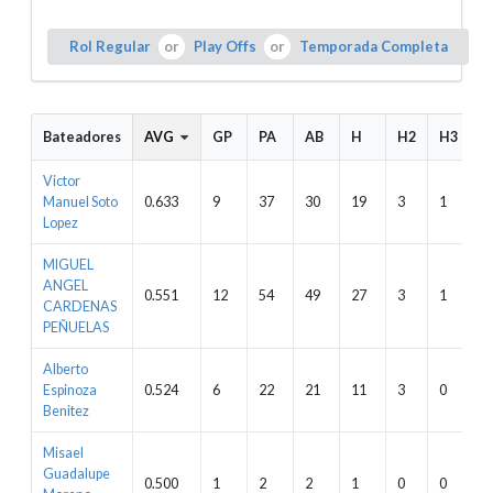
Rol Regular
Play Offs
Temporada Completa
Bateadores
AVG
GP
PA
AB
H
H2
H3
H
Victor
Manuel Soto
0.633
9
37
30
19
3
1
2
Lopez
MIGUEL
ANGEL
0.551
12
54
49
27
3
1
1
CARDENAS
PEÑUELAS
Alberto
Espinoza
0.524
6
22
21
11
3
0
3
Benitez
Misael
Guadalupe
0.500
1
2
2
1
0
0
0