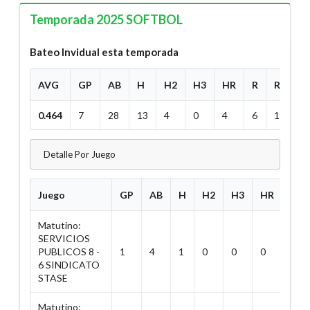
Temporada 2025 SOFTBOL
Bateo Invidual esta temporada
AVG
GP
AB
H
H2
H3
HR
R
RBI
0.464
7
28
13
4
0
4
6
15
Detalle Por Juego
Juego
GP
AB
H
H2
H3
HR
R
Matutino:
SERVICIOS
PUBLICOS 8 -
1
4
1
0
0
0
1
6 SINDICATO
STASE
Matutino: