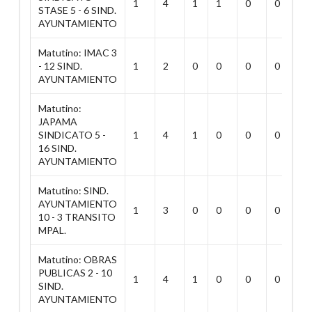
1
4
1
1
0
0
0
STASE 5 - 6 SIND.
AYUNTAMIENTO
Matutino: IMAC 3
- 12 SIND.
1
2
0
0
0
0
0
AYUNTAMIENTO
Matutino:
JAPAMA
SINDICATO 5 -
1
4
1
0
0
0
1
16 SIND.
AYUNTAMIENTO
Matutino: SIND.
AYUNTAMIENTO
1
3
0
0
0
0
0
10 - 3 TRANSITO
MPAL.
Matutino: OBRAS
PUBLICAS 2 - 10
1
4
1
0
0
0
1
SIND.
AYUNTAMIENTO