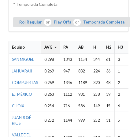
* Temporada Completa
Rol Regular
Play Offs
Temporada Completa
Equipo
AVG
PA
AB
H
H2
H3
HR
SAN MIGUEL
0.298
1343
1154
344
61
3
20
JAHUARA II
0.269
947
832
224
36
1
6
COMPUERTAS
0.269
1346
1189
320
48
2
21
EJ. MÉXICO
0.263
1112
981
258
39
2
7
CHOIX
0.254
716
586
149
15
6
6
JUAN JOSÉ
0.252
1144
999
252
31
5
12
RIOS
VALLE DEL